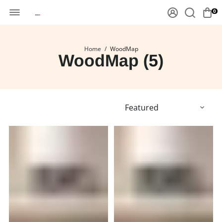
0
Home
/
WoodMap
WoodMap (
5
)