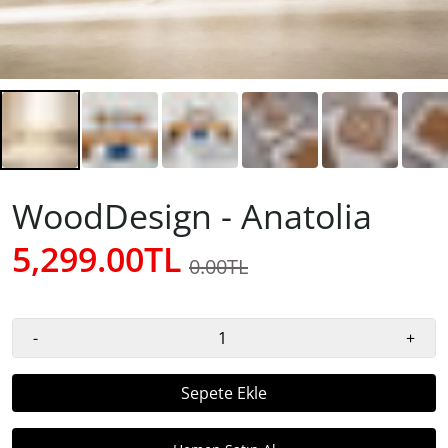
WoodDesign - Anatolia
5,299.00TL
0.00TL
-
+
Sepete Ekle