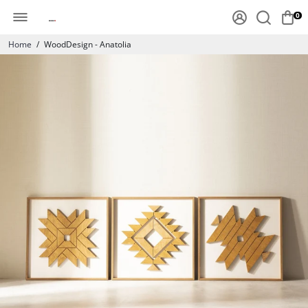
0
Home
/
WoodDesign - Anatolia