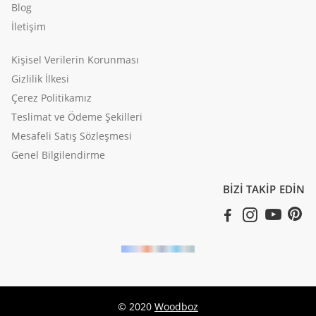
Blog
İletişim
Kişisel Verilerin Korunması
Gizlilik İlkesi
Çerez Politikamız
Teslimat ve Ödeme Şekilleri
Mesafeli Satış Sözleşmesi
Genel Bilgilendirme
BİZİ TAKİP EDİN
© 2020
Woodboz