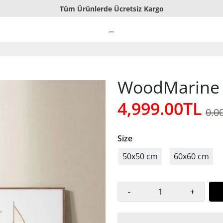
Tüm Ürünlerde Ücretsiz Kargo
El Yapımı Ahşap Tablolar
Sorunsuz İade veya Değişim
WoodMarine -
4,999.00TL
0.0
Size
50x50 cm
60x60 cm
-
+