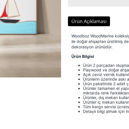
Ürün Açıklaması
Woodboz WoodMarine koleksiyon
ile doğal ahşaptan üretilmiş de
dekorasyon ürünüdür.
Ürün Bilgisi
Ürün 2 parçadan oluşmak
Playwood ve doğal ahşap
Açık ceviz vernik kullanıl
Ürünlerin üzerinde askı a
Ürün paketinde 2 adet çi
Ürünler tamamen el yapım
miktarda renk farklılıkları 
Ürünler, dış mekan kulla
Ürünler iç mekan kullan
Tüm kargo servisi ücretsi
Detaylı bilgi almak için
i