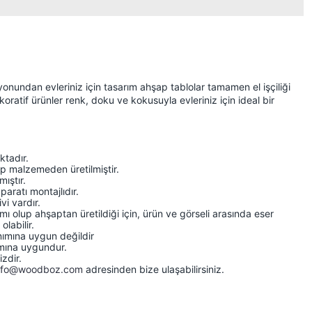
undan evleriniz için tasarım ahşap tablolar tamamen el işçiliği
koratif ürünler renk, doku ve kokusuyla evleriniz için ideal bir
tadır.
 malzemeden üretilmiştir.
mıştır.
paratı montajlıdır.
vi vardır.
ı olup ahşaptan üretildiği için, ürün ve görseli arasında eser
olabilir.
nımına uygun değildir
ımına uygundur.
zdir.
nfo@woodboz.com
adresinden bize ulaşabilirsiniz.