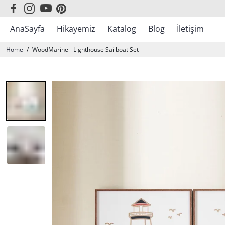
AnaSayfa
Hikayemiz
Katalog
Blog
İletişim
Sonbahar Kış Koleksiyonu
Home
/
WoodMarine - Lighthouse Sailboat Set
En Çok Satanlar
WoodBlack
WoodLine
WoodDesign
WoodArt
WoodMarine
WoodAfrican
WoodColor
WoodMotto
WoodMirror
WoodFire
WoodMap
Atatürk
Yılbaşı