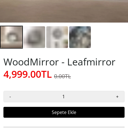
WoodMirror - Leafmirror
4,999.00TL
0.00TL
-
+
Sepete Ekle