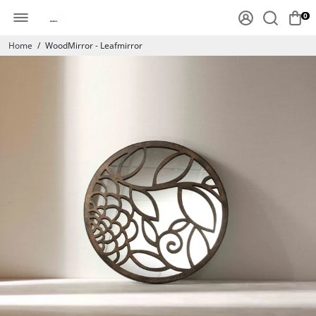
0
Home
/
WoodMirror - Leafmirror