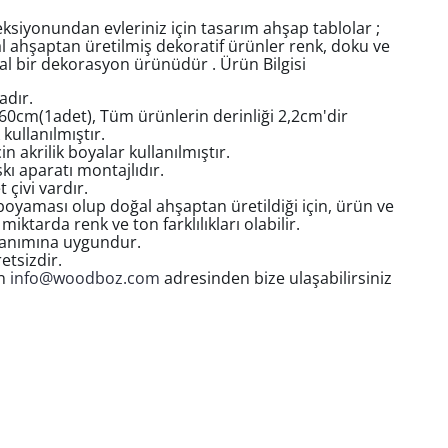
yonundan evleriniz için tasarım ahşap tablolar ;
al ahşaptan üretilmiş dekoratif ürünler renk, doku ve
eal bir dekorasyon ürünüdür . Ürün Bilgisi
adır.
60cm(1adet), Tüm ürünlerin derinliği 2,2cm'dir
kullanılmıştır.
in akrilik boyalar kullanılmıştır.
kı aparatı montajlıdır.
 çivi vardır.
oyaması olup doğal ahşaptan üretildiği için, ürün ve
miktarda renk ve ton farklılıkları olabilir.
lanımına uygundur.
etsizdir.
in
info@woodboz.com
adresinden bize ulaşabilirsiniz