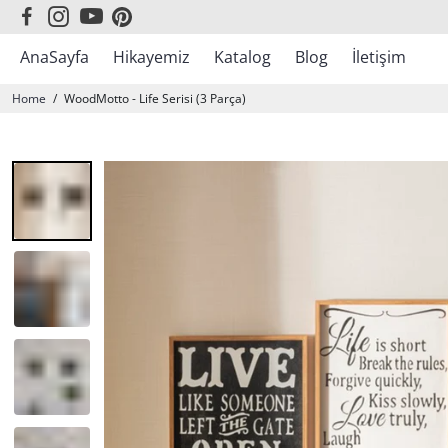
AnaSayfa
Hikayemiz
Katalog
Blog
İletişim
Sonbahar Kış Koleksiyonu
Home
/
WoodMotto - Life Serisi (3 Parça)
En Çok Satanlar
WoodBlack
WoodLine
WoodDesign
WoodArt
WoodMarine
WoodAfrican
WoodColor
WoodMotto
WoodMirror
WoodFire
WoodMap
Atatürk
Yılbaşı