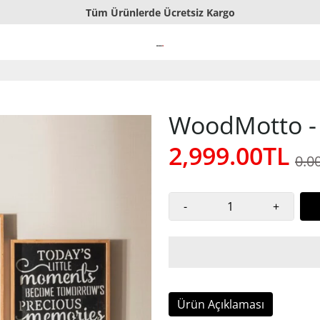
Tüm Ürünlerde Ücretsiz Kargo
El Yapımı Ahşap Tablolar
Sorunsuz İade veya Değişim
WoodMotto - L
2,999.00TL
0.0
-
+
Ürün Açıklaması