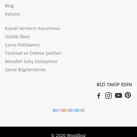
Blog
İletişim
Kişisel Verilerin Korunması
Gizlilik İlkesi
Çerez Politikamız
Teslimat ve Ödeme Şekilleri
Mesafeli Satış Sözleşmesi
Genel Bilgilendirme
BİZİ TAKİP EDİN
© 2020
Woodboz