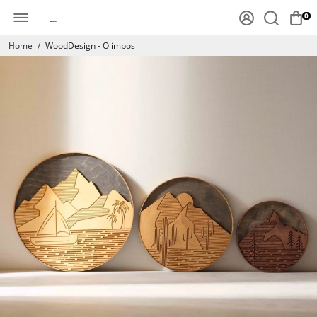
0
Home
/
WoodDesign - Olimpos