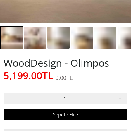
WoodDesign - Olimpos
5,199.00TL
0.00TL
-
+
Sepete Ekle