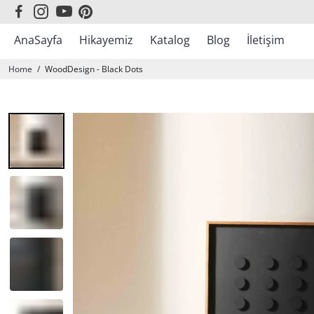
AnaSayfa
Hikayemiz
Katalog
Blog
İletişim
Sonbahar Kış Koleksiyonu
Home
/
WoodDesign - Black Dots
En Çok Satanlar
WoodBlack
WoodLine
WoodDesign
WoodArt
WoodMarine
WoodAfrican
WoodColor
WoodMotto
WoodMirror
WoodFire
WoodMap
Atatürk
Yılbaşı