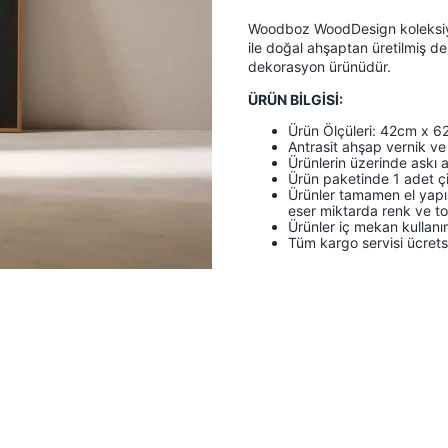
Woodboz WoodDesign koleksiyon
ile doğal ahşaptan üretilmiş de
dekorasyon ürünüdür.
ÜRÜN BİLGİSİ:
Ürün Ölçüleri: 42cm x 6
Antrasit ahşap vernik ve s
Ürünlerin üzerinde askı a
Ürün paketinde 1 adet çiv
Ürünler tamamen el yapım
eser miktarda renk ve ton f
Ürünler iç mekan kullan
Tüm kargo servisi ücretsi