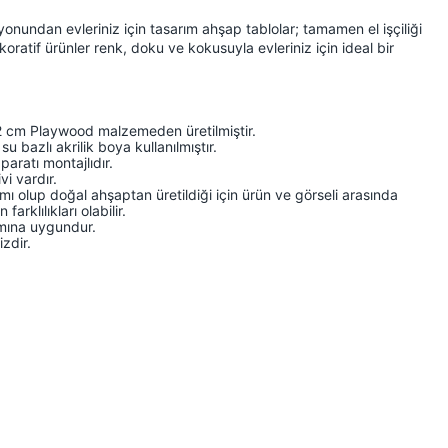
undan evleriniz için tasarım ahşap tablolar; tamamen el işçiliği
koratif ürünler renk, doku ve kokusuyla evleriniz için ideal bir
2 cm Playwood malzemeden üretilmiştir.
u bazlı akrilik boya kullanılmıştır.
paratı montajlıdır.
i vardır.
ı olup doğal ahşaptan üretildiği için ürün ve görseli arasında
arklılıkları olabilir.
ımına uygundur.
zdir.