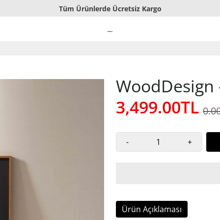
Tüm Ürünlerde Ücretsiz Kargo
El Yapımı Ahşap Tablolar
Sorunsuz İade veya Değişim
WoodDesign -
3,499.00TL
0.0
-
+
Ürün Açıklaması