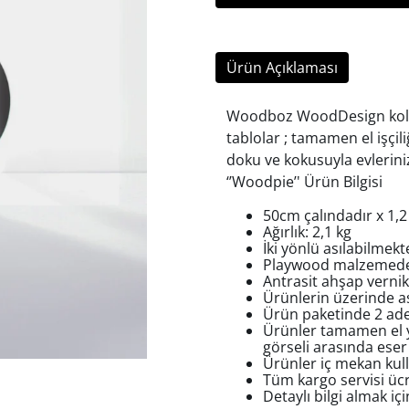
Ürün Açıklaması
Woodboz WoodDesign kolek
tablolar ; tamamen el işçil
doku ve kokusuyla evlerini
‘’Woodpie’' Ürün Bilgisi
50cm çalındadır x 1,2
Ağırlık: 2,1 kg
İki yönlü asılabilmekt
Playwood malzemeden
Antrasit ahşap vernik 
Ürünlerin üzerinde as
Ürün paketinde 2 adet
Ürünler tamamen el y
görseli arasında eser m
Ürünler iç mekan kul
Tüm kargo servisi ücr
Detaylı bilgi almak iç