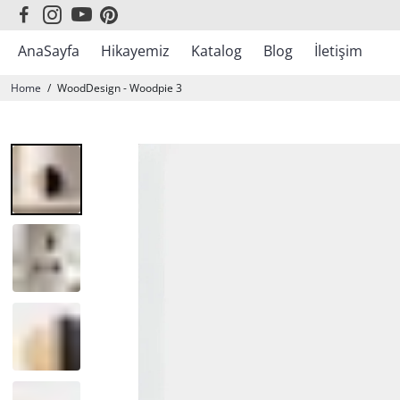
AnaSayfa
Hikayemiz
Katalog
Blog
İletişim
Sonbahar Kış Koleksiyonu
Home
/
WoodDesign - Woodpie 3
En Çok Satanlar
WoodBlack
WoodLine
WoodDesign
WoodArt
WoodMarine
WoodAfrican
WoodColor
WoodMotto
WoodMirror
WoodFire
WoodMap
Atatürk
Yılbaşı