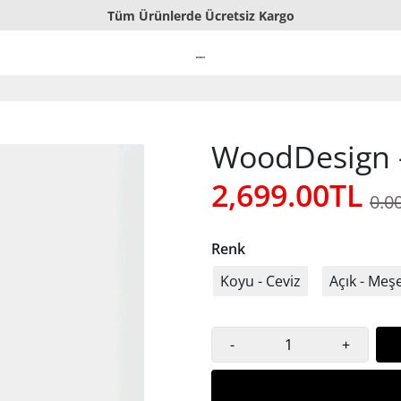
Tüm Ürünlerde Ücretsiz Kargo
El Yapımı Ahşap Tablolar
Sorunsuz İade veya Değişim
WoodDesign 
2,699.00TL
0.0
Renk
Koyu - Ceviz
Açık - Meş
-
+