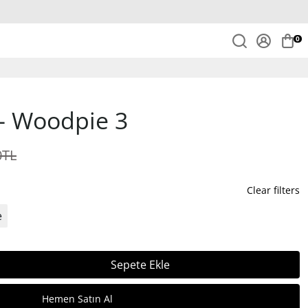
0
- Woodpie 3
0TL
Clear filters
e
Sepete Ekle