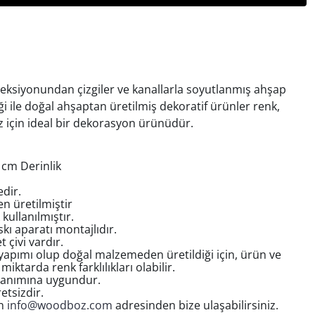
siyonundan çizgiler ve kanallarla soyutlanmış ahşap
iği ile doğal ahşaptan üretilmiş dekoratif ürünler renk,
z için ideal bir dekorasyon ürünüdür.
 cm Derinlik
edir.
 üretilmiştir
kullanılmıştır.
kı aparatı montajlıdır.
 çivi vardır.
apımı olup doğal malzemeden üretildiği için, ürün ve
iktarda renk farklılıkları olabilir.
lanımına uygundur.
etsizdir.
in
info@woodboz.com
adresinden bize ulaşabilirsiniz.